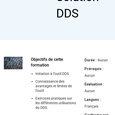
help
you
DDS
navigate
and
interact
with
the
content.
Objectifs de cette
Durée :
Aucun
formation
Prérequis :
Initiation à l’outil DDS.
Aucun
Connaissance des
Evaluation :
avantages et limites de
l’outil.
Aucun
Exercices pratiques sur
Langues :
les différentes utilisations
Français
du DDS.