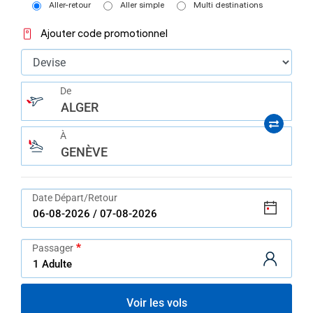
help
Aller-retour
Aller simple
Multi destinations
you
navigate
Ajouter code promotionnel
and
interact
with
the
content.
De
ALGER
À
GENÈVE
Date Départ/Retour
Passager
Voir les vols