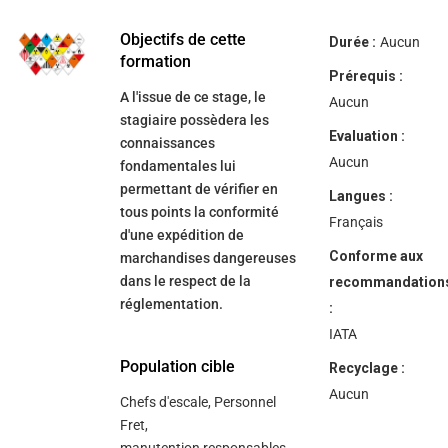
help
you
navigate
Objectifs de cette
Durée :
Aucun
and
formation
interact
Prérequis :
with
A l'issue de ce stage, le
the
Aucun
content.
stagiaire possèdera les
Evaluation :
connaissances
Aucun
fondamentales lui
permettant de vérifier en
Langues :
tous points la conformité
Français
d'une expédition de
Conforme aux
marchandises dangereuses
dans le respect de la
recommandation
réglementation.
:
IATA
Population cible
Recyclage :
Aucun
Chefs d'escale, Personnel
Fret,