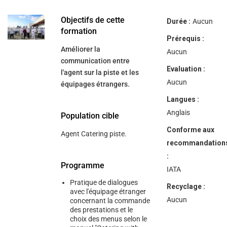
help
you
navigate
Objectifs de cette
Durée :
Aucun
and
formation
interact
Prérequis :
with
Améliorer la
the
Aucun
content.
communication entre
Evaluation :
l'agent sur la piste et les
Aucun
équipages étrangers.
Langues :
Anglais
Population cible
Conforme aux
Agent Catering piste.
recommandation
:
Programme
IATA
Pratique de dialogues
Recyclage :
avec l'équipage étranger
Aucun
concernant la commande
des prestations et le
choix des menus selon le