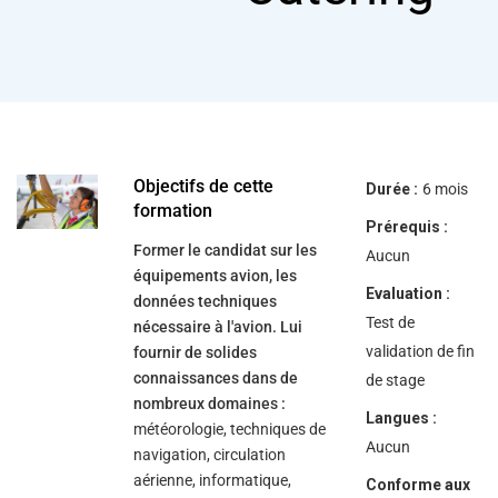
help
you
navigate
and
interact
with
the
content.
Objectifs de cette
Durée :
6 mois
formation
Prérequis :
Former le candidat sur les
Aucun
équipements avion, les
Evaluation :
données techniques
Test de
nécessaire à l'avion. Lui
validation de fin
fournir de solides
connaissances dans de
de stage
nombreux domaines :
Langues :
météorologie, techniques de
Aucun
navigation, circulation
aérienne, informatique,
Conforme aux