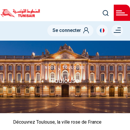
Skip
to
main
content
Menu right
Se connecter
NODE
TOULOUSE
Toulouse
Découvrez Toulouse, la ville rose de France