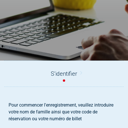
help
you
navigate
and
interact
with
the
content.
S’identifier
Pour commencer l'enregistrement, veuillez introduire
votre nom de famille ainsi que votre code de
réservation ou votre numéro de billet