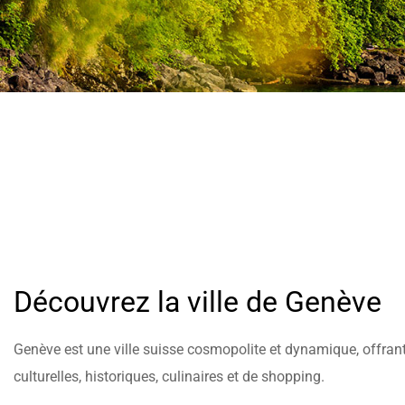
help
you
navigate
and
interact
with
the
content.
Découvrez la ville de Genève
Genève est une ville suisse cosmopolite et dynamique, offrant
culturelles, historiques, culinaires et de shopping.