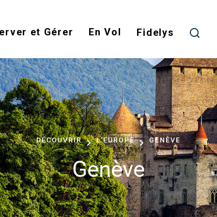
Skip
to
erver et Gérer
En Vol
main
Fidelys
content
DÉCOUVRIR
L'EUROPE
GENÈVE
Genève