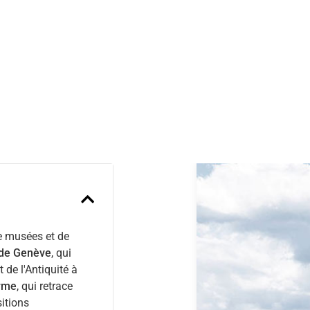
Previous
de musées et de
e de Genève
, qui
 de l'Antiquité à
orme
, qui retrace
sitions