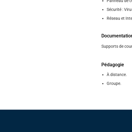
Panneau de co
Sécurité : Viru
Réseau et Inte
Documentatio
Supports de cour
Pédagogie
À distance.
Groupe.
Pied de page