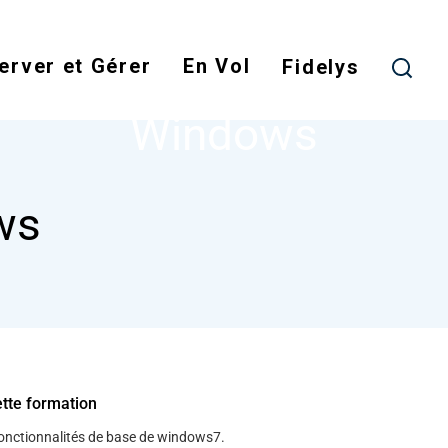
Skip
to
erver et Gérer
En Vol
main
Fidelys
NODE
WINDOWS
content
Windows
ws
ette formation
 fonctionnalités de base de windows7.