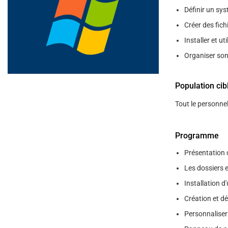
help
Définir un sys
you
navigate
Créer des fich
and
interact
Installer et u
with
the
Organiser son 
content.
Population cib
Tout le personne
Programme
Présentation 
Les dossiers et
Installation 
Création et dé
Personnalise