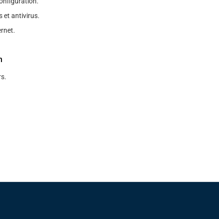
nfiguration.
s et antivirus.
rnet.
n
s.