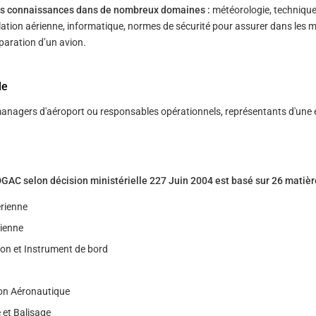
des connaissances dans de nombreux domaines :
météorologie, techniqu
lation aérienne, informatique, normes de sécurité pour assurer dans les m
́paration d’un avion.
le
anagers d'aéroport ou responsables opérationnels, représentants d'une 
C selon décision ministérielle 227 Juin 2004 est basé sur 26 matièr
́rienne
rienne
on et Instrument de bord
on Aéronautique
 et Balisage