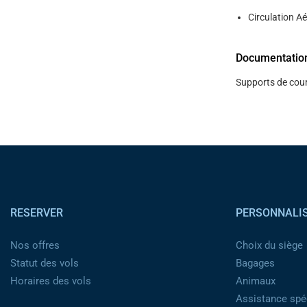
Circulation Ae
Documentatio
Supports de cour
Pied de page
RESERVER
PERSONNALI
Nos offres
Choix du siège
Statut des vols
Bagages
Horaires des vols
Animaux
Assistance spéc