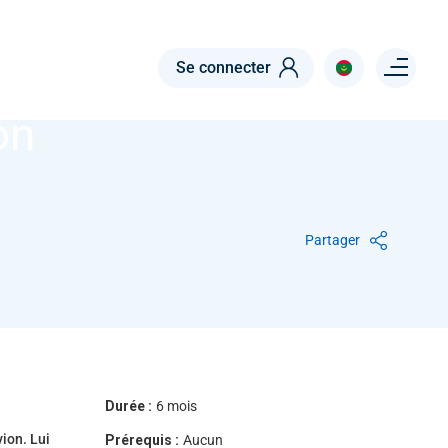
Menu right
Se connecter
on
Partager
Durée :
6 mois
vion. Lui
Prérequis :
Aucun