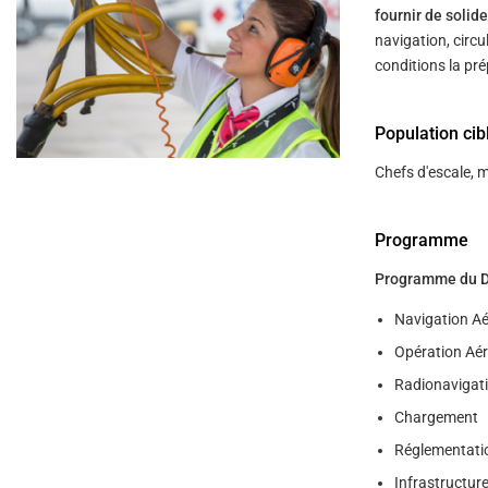
help
fournir de soli
you
navigate
navigation, circu
and
conditions la pre
interact
with
the
content.
Population cib
Chefs d'escale, m
Programme
Programme du DGA
Navigation Ae
Opération Aé
Radionavigati
Chargement
Réglementati
Infrastructure