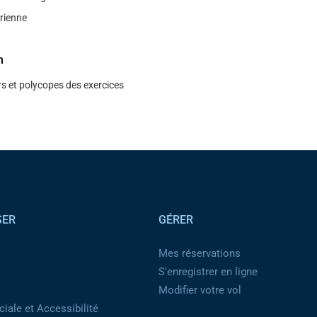
́rienne
n
s et polycopes des exercices
SER
GÉRER
Mes réservations
S'enregistrer en ligne
Modifier votre vol
iale et Accessibilité