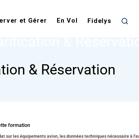
Skip
to
erver et Gérer
En Vol
main
Fidelys
NODE
TARIFICATION & RÉSERVATION
content
arification & Réservati
ation & Réservation
ette formation
t sur les équipements avion, les données techniques nécessaire à l'a