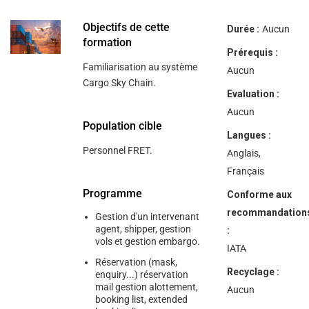
help
you
navigate
Objectifs de cette
Durée :
Aucun
and
formation
interact
Prérequis :
with
Familiarisation au système
the
Aucun
content.
Cargo Sky Chain.
Evaluation :
Aucun
Population cible
Langues :
Personnel FRET.
Anglais,
Français
Programme
Conforme aux
recommandation
Gestion d'un intervenant
agent, shipper, gestion
:
vols et gestion embargo.
IATA
Réservation (mask,
Recyclage :
enquiry...) réservation
mail gestion alottement,
Aucun
booking list, extended