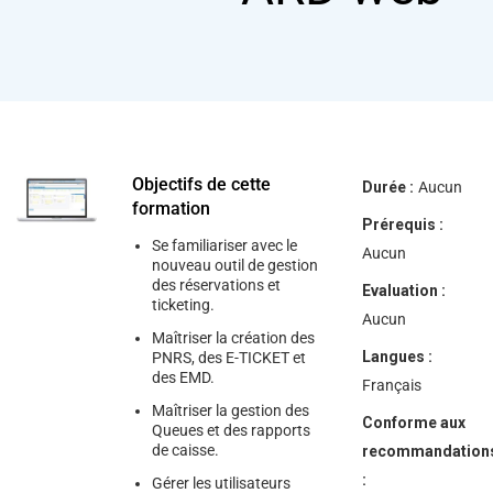
help
you
navigate
and
interact
with
the
content.
Objectifs de cette
Durée :
Aucun
formation
Prérequis :
Se familiariser avec le
Aucun
nouveau outil de gestion
des réservations et
Evaluation :
ticketing.
Aucun
Maîtriser la création des
Langues :
PNRS, des E-TICKET et
des EMD.
Français
Maîtriser la gestion des
Conforme aux
Queues et des rapports
de caisse.
recommandation
:
Gérer les utilisateurs