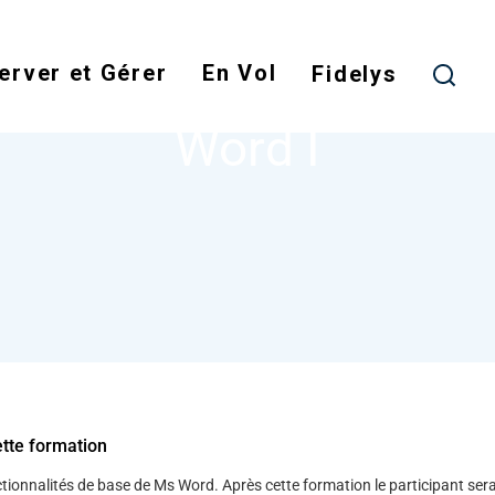
Skip
to
erver et Gérer
En Vol
main
Fidelys
NODE
WORD I
content
Word I
ette formation
ctionnalités de base de Ms Word. Après cette formation le participant ser