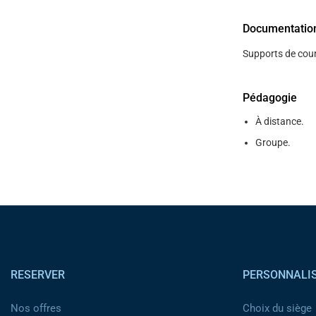
Documentatio
Supports de cour
Pédagogie
À distance.
Groupe.
Pied de page
RESERVER
PERSONNALI
Nos offres
Choix du siège