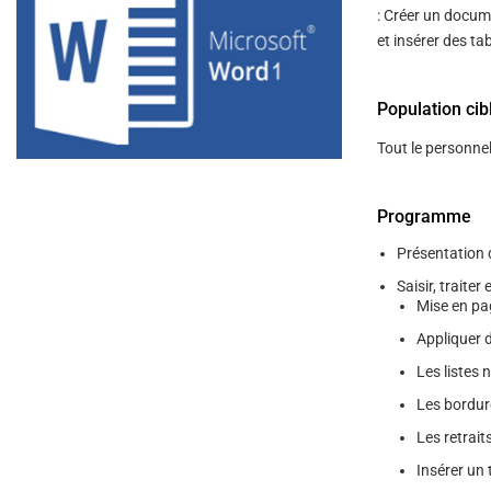
help
: Créer un docum
you
navigate
et insérer des ta
and
interact
with
Population cib
the
content.
Tout le personne
Programme
Présentation 
Saisir, traiter
Mise en pa
Appliquer d
Les listes
Les bordur
Les retrait
Insérer un