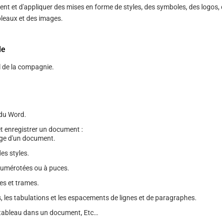
ent et d'appliquer des mises en forme de styles, des symboles, des logos,
bleaux et des images.
le
l de la compagnie.
du Word.
 et enregistrer un document :
ge d'un document.
es styles.
 numérotées ou à puces.
es et trames.
s, les tabulations et les espacements de lignes et de paragraphes.
 tableau dans un document, Etc…