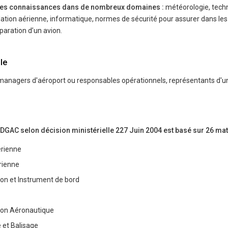
ides connaissances dans de nombreux domaines :
météorologie, tech
lation aérienne, informatique, normes de sécurité pour assurer dans le
́paration d’un avion.
le
managers d'aéroport ou responsables opérationnels, représentants d'u
C selon décision ministérielle 227 Juin 2004 est basé sur 26 mati
́rienne
́rienne
on et Instrument de bord
on Aéronautique
e et Balisage