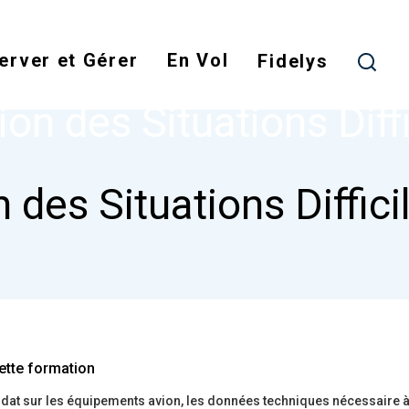
Skip
to
erver et Gérer
En Vol
main
Fidelys
NODE
GESTION DES SITUATIONS DIFFICILES
content
ion des Situations Diffi
 des Situations Diffici
ette formation
at sur les équipements avion, les données techniques nécessaire à 