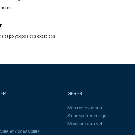
́rienne
n
s et polycopes des exercices
SER
GÉRER
Mes réservations
S'enregistrer en ligne
Modifier votre vol
iale et Accessibilité