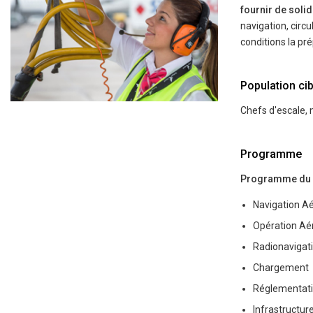
fournir de sol
navigation, circu
conditions la pre
Population cib
Chefs d'escale, 
Programme
Programme du DGA
Navigation Ae
Opération Ae
Radionavigati
Chargement
Réglementati
Infrastructur