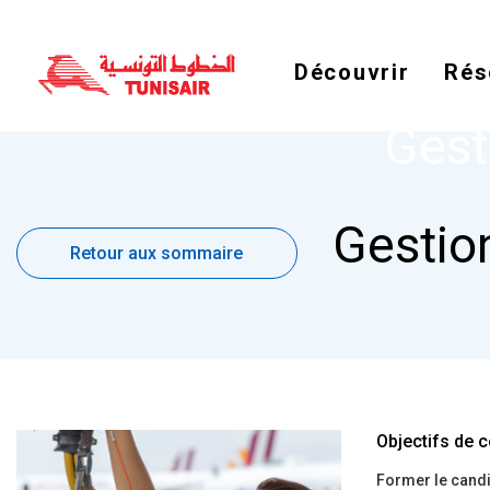
Découvrir
Rés
Gest
Retour
Gestion
aux
Retour aux sommaire
sommaire
Objectifs de c
Former le candid