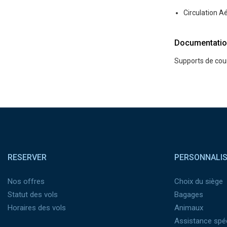
Circulation Ae
Documentatio
Supports de cour
Pied de page
RESERVER
PERSONNALI
Nos offres
Choix du siège
Statut des vols
Bagages
Horaires des vols
Animaux
Assistance spéc