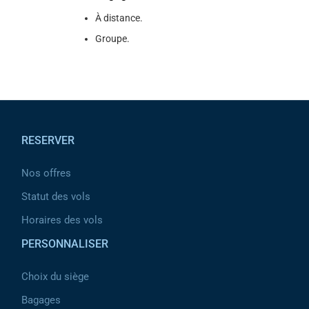
À distance.
Groupe.
Pied de page
RESERVER
Nos offres
Statut des vols
Horaires des vols
PERSONNALISER
Choix du siège
Bagages