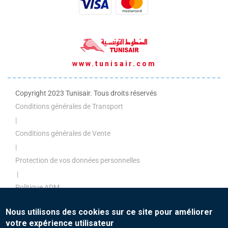
www.tunisair.com
Copyright 2023 Tunisair. Tous droits réservés
Conditions générales de Transport
|
Conditions générales de Vente
|
Protection de vos données personnelles
|
Politique ADM
|
Nous utilisons des cookies sur ce site pour améliorer
Politique de paiement
votre expérience utilisateur