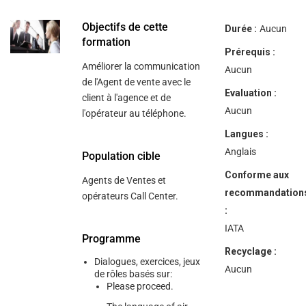
help
you
navigate
Objectifs de cette
Durée :
Aucun
and
formation
interact
Prérequis :
with
Améliorer la communication
the
Aucun
content.
de l'Agent de vente avec le
Evaluation :
client à l'agence et de
Aucun
l'opérateur au téléphone.
Langues :
Anglais
Population cible
Conforme aux
Agents de Ventes et
recommandation
opérateurs Call Center.
:
IATA
Programme
Recyclage :
Dialogues, exercices, jeux
Aucun
de rôles basés sur:
Please proceed.