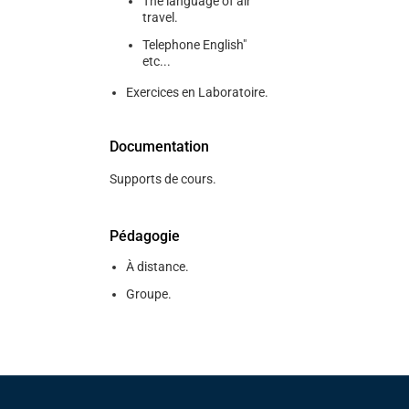
The language of air
travel.
Telephone English"
etc...
Exercices en Laboratoire.
Documentation
Supports de cours.
Pédagogie
À distance.
Groupe.
Pied de page