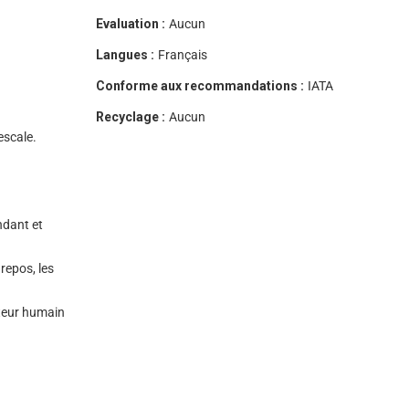
Evaluation :
Aucun
Langues :
Français
Conforme aux recommandations :
IATA
Recyclage :
Aucun
escale.
ndant et
repos, les
cteur humain