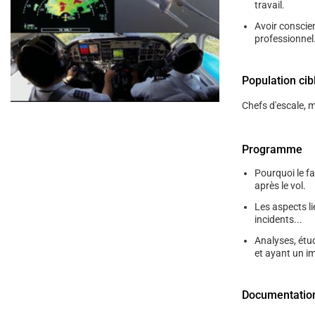
help
travail.
you
navigate
Avoir conscie
and
professionnel
interact
with
the
Population cib
content.
Chefs d'escale, 
Programme
Pourquoi le f
après le vol.
Les aspects li
incidents...
Analyses, étu
et ayant un i
Documentatio