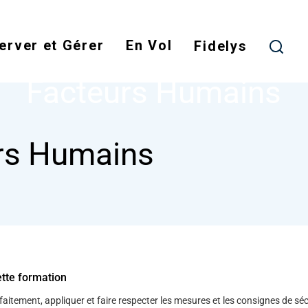
Skip
to
erver et Gérer
En Vol
main
Fidelys
NODE
FACTEURS HUMAINS
content
Facteurs Humains
rs Humains
ette formation
aitement, appliquer et faire respecter les mesures et les consignes de séc