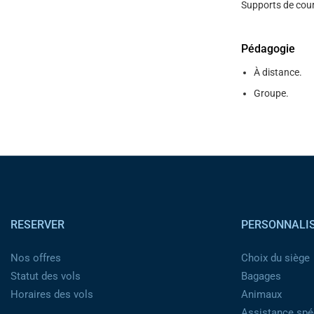
Supports de cour
Pédagogie
À distance.
Groupe.
Pied de page
RESERVER
PERSONNALI
Nos offres
Choix du siège
Statut des vols
Bagages
Horaires des vols
Animaux
Assistance spéc