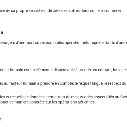
nce de sa propre sécurité et de celle des autres dans son environnement
.
le
managers d'aéroport ou responsables opérationnels, représentants d'une 
acteur humain est un élément indispensable à prendre en compte, lors, pe
és au facteur humain à prendre en compte, le risque fatigue, le respect du 
des et recueils de données permettant de mesurer des aspects liés au fa
mpact de manière concrète sur les opérations aériennes.
n