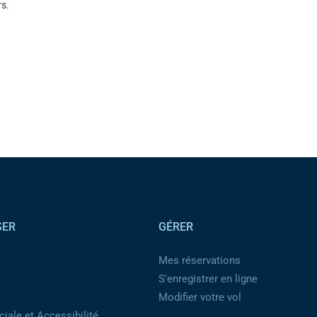
s.
SER
GÉRER
Mes réservations
S'enregistrer en ligne
Modifier votre vol
iale et Accessibilité