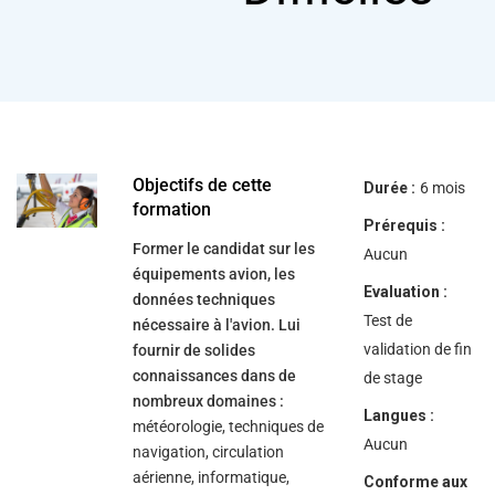
help
you
navigate
and
interact
with
the
content.
Objectifs de cette
Durée :
6 mois
formation
Prérequis :
Former le candidat sur les
Aucun
équipements avion, les
Evaluation :
données techniques
Test de
nécessaire à l'avion. Lui
validation de fin
fournir de solides
connaissances dans de
de stage
nombreux domaines :
Langues :
météorologie, techniques de
Aucun
navigation, circulation
aérienne, informatique,
Conforme aux