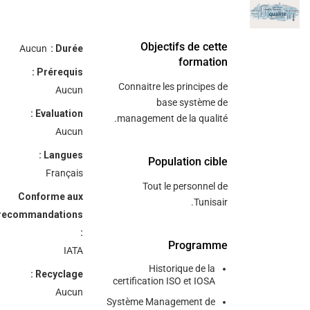
/"
Thi
Objectifs de cette
Aucun
Durée :
shortcu
formation
Prérequis :
activate
Connaitre les principes de
Aucun
th
base système de
scree
Evaluation :
management de la qualité.
reade
Aucun
t
Langues :
hel
Population cible
Français
yo
Tout le personnel de
navigat
Conforme aux
Tunisair.
an
recommandations
interac
:
wit
Programme
IATA
th
Historique de la
content
Recyclage :
certification ISO et IOSA
Aucun
Système Management de