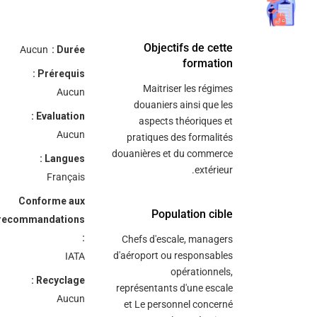
/"
Thi
Objectifs de cette
Aucun
Durée :
shortcu
formation
Prérequis :
activate
Maitriser les régimes
Aucun
th
douaniers ainsi que les
scree
Evaluation :
aspects théoriques et
reade
Aucun
pratiques des formalités
t
douanières et du commerce
Langues :
hel
extérieur.
Français
yo
navigat
Conforme aux
an
Population cible
recommandations
interac
:
Chefs d'escale, managers
wit
d'aéroport ou responsables
IATA
th
opérationnels,
content
Recyclage :
représentants d'une escale
Aucun
et Le personnel concerné