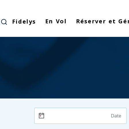
Skip
to
main
En Vol
Réserver et Gé
Fidelys
content