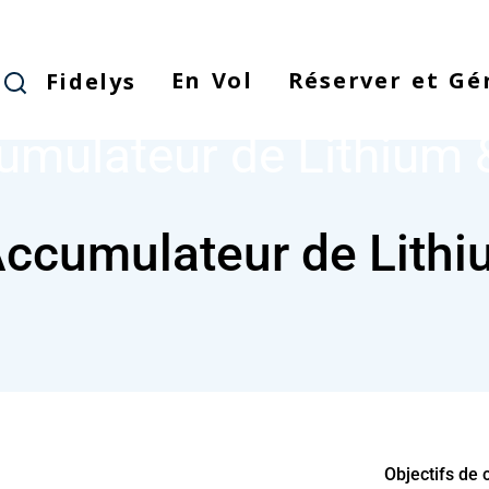
Skip
to
main
En Vol
Réserver et Gé
Fidelys
ACCUMULATEUR DE LITHIUM & O2
NODE
content
umulateur de Lithium 
ccumulateur de Lithi
Objectifs de 