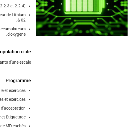
.2.3 et 2.2.4).
eur de Lithium
& 02.
 accumulateurs
d'oxygène.
opulation cible
ts d'une escale .
Programme
e et exercices.
es et exercices.
 d'acceptation.
et Etiquetage.
de MD cachés.