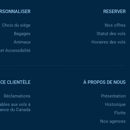
Pied de page
RSONNALISER
RESERVER
Choix du siège
Nos offres
Bagages
Statut des vols
Animaux
Horaires des vols
et Accessibilité
Pied de page 2
ICE CLIENTÈLE
À PROPOS DE NOUS
Réclamations
Présentation
ables aux vols à
Historique
nance du Canada
Flotte
Nos agences