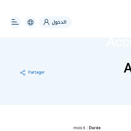
 right
الدخول
Acc
A
Partager
6 mois
Durée :