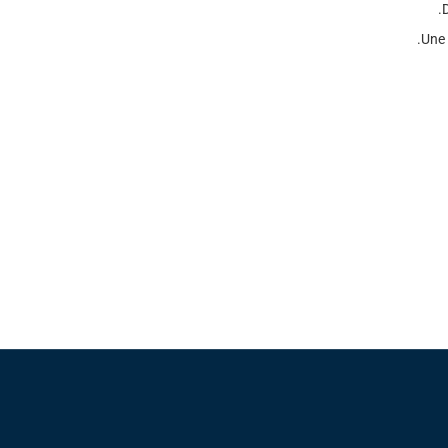
D
Une 