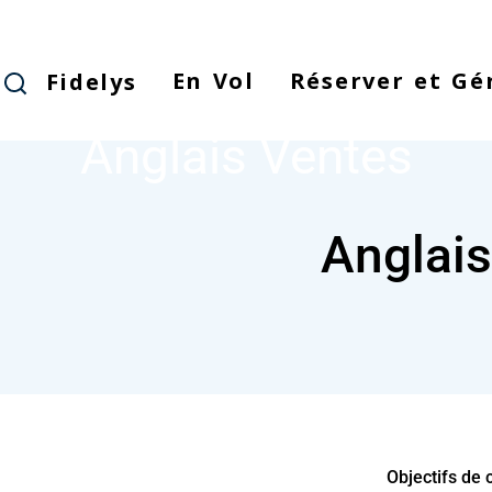
Skip
to
main
En Vol
Réserver et Gé
Fidelys
ANGLAIS VENTES
NODE
content
Anglais Ventes
Anglais
Objectifs de 