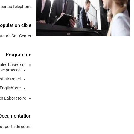
teur au téléphone.
/"
Thi
opulation cible
shortcu
activate
teurs Call Center.
th
scree
reade
Programme
t
ôles basés sur:
hel
se proceed.
yo
 air travel.
navigat
glish" etc...
an
interac
en Laboratoire.
wit
th
Documentation
content
upports de cours.