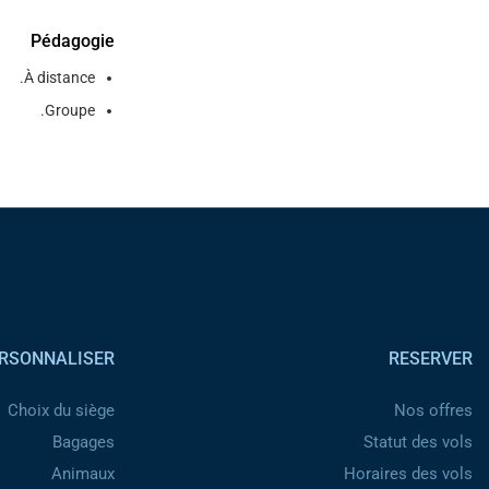
Pédagogie
À distance.
Groupe.
Pied de page
RSONNALISER
RESERVER
Choix du siège
Nos offres
Bagages
Statut des vols
Animaux
Horaires des vols