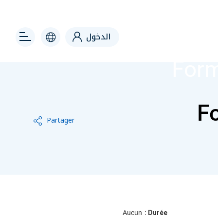
 right
الدخول
For
F
Partager
Aucun
Durée :