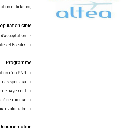
ion et ticketing.
/"
Thi
opulation cible
shortcu
activate
d'acceptation.
th
es et Escales.
scree
reade
t
Programme
hel
tion d'un PNR.
yo
s cas spéciaux.
navigat
an
 de payement.
interac
s électronique.
wit
u involontaire.
th
content
Documentation