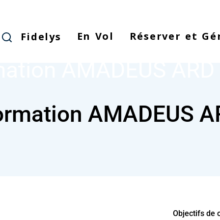
Skip
to
main
En Vol
Réserver et Gé
Fidelys
FORMATION AMADEUS ARD WEB
NODE
content
mation AMADEUS ARD
ormation AMADEUS A
Objectifs de 