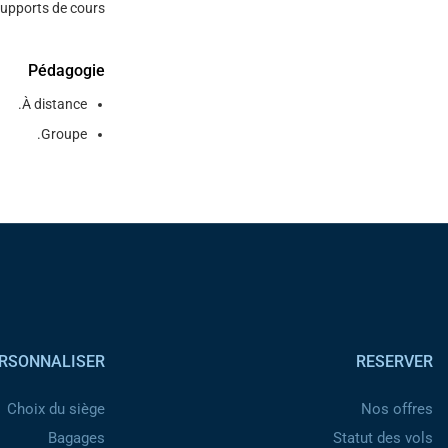
upports de cours.
Pédagogie
À distance.
Groupe.
Pied de page
RSONNALISER
RESERVER
Choix du siège
Nos offres
Bagages
Statut des vols