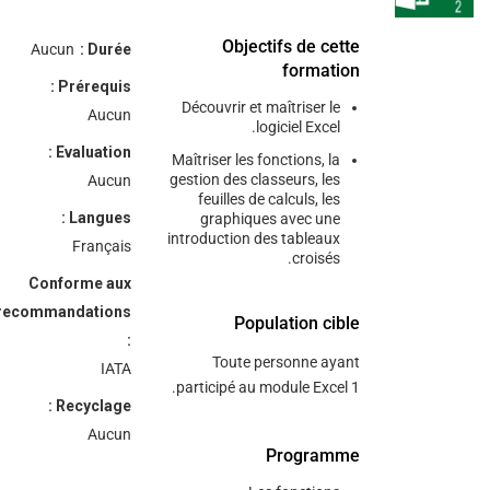
/"
Objectifs de cette
Aucun
Durée :
Thi
formation
Prérequis :
shortcu
Découvrir et maîtriser le
Aucun
activate
logiciel Excel.
th
Evaluation :
Maîtriser les fonctions, la
scree
gestion des classeurs, les
Aucun
reade
feuilles de calculs, les
Langues :
graphiques avec une
t
introduction des tableaux
Français
hel
croisés.
yo
Conforme aux
navigat
recommandations
Population cible
an
:
interac
Toute personne ayant
IATA
wit
participé au module Excel 1.
Recyclage :
th
content
Aucun
Programme