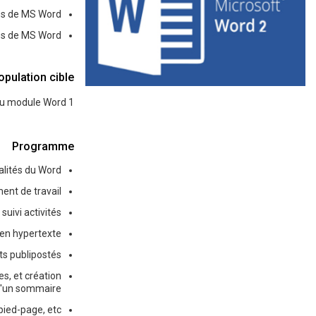
es de MS Word.
es de MS Word.
opulation cible
u module Word 1.
Programme
lités du Word.
ent de travail.
ivi activités".
en hypertexte.
s publipostés.
s, et création
'un sommaire.
pied-page, etc…