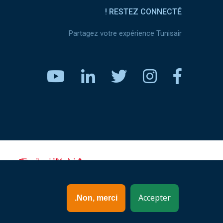
RESTEZ CONNECTÉ !
Partagez votre expérience Tunisair
www.tunisair.com
Accepter
Non, merci.
Tunisie - Arabe(AR)