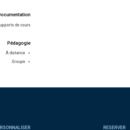
Documentation
upports de cours.
Pédagogie
À distance.
Groupe.
Pied de page
RSONNALISER
RESERVER