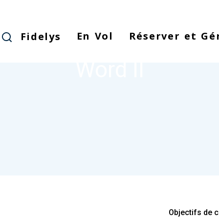
Skip
to
main
En Vol
Réserver et Gé
Fidelys
WORD II
NODE
content
Word II
Objectifs de 