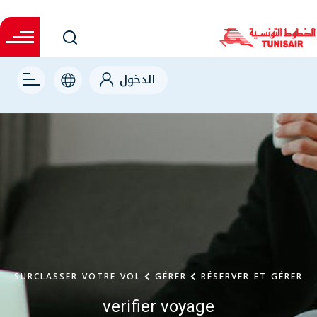
Skip
to
main
content
right
الدخول
SURCLASSER VOTRE VOL
GÉRER
RÉSERVER ET GÉRER
verifier voyage