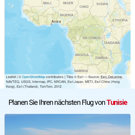
Leaflet | ©
OpenStreetMap
contributors | Tiles © Esri — Source: Esri, DeLorme,
NAVTEQ, USGS, Intermap, iPC, NRCAN, Esri Japan, METI, Esri China (Hong
Kong), Esri (Thailand), TomTom, 2012
Planen Sie Ihren nächsten Flug von
Tunisie