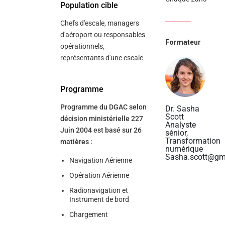
Population cible
Chefs d'escale, managers
d'aéroport ou responsables
Formateur
opérationnels,
représentants d'une escale
Programme
Programme du DGAC selon
Dr. Sasha
Scott
décision ministérielle 227
Analyste
Juin 2004 est basé sur 26
sénior,
Transformation
matières :
numérique
Sasha.scott@gm
Navigation Aérienne
Opération Aérienne
Radionavigation et
Instrument de bord
Chargement