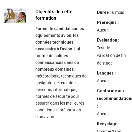
help
you
navigate
Objectifs de cette
Durée :
6 mois
and
formation
interact
Prérequis :
with
Former le candidat sur les
the
Aucun
content.
équipements avion, les
Evaluation :
données techniques
Test de
nécessaire à l'avion. Lui
validation de fin
fournir de solides
connaissances dans de
de stage
nombreux domaines :
Langues :
météorologie, techniques de
Aucun
navigation, circulation
aérienne, informatique,
Conforme aux
normes de sécurité pour
recommandation
assurer dans les meilleures
:
conditions la préparation
Aucun
d’un avion.
Recyclage :
Chaque 2ans