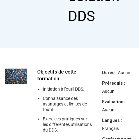
help
you
DDS
navigate
and
interact
with
the
content.
Objectifs de cette
Durée :
Aucun
formation
Prérequis :
Initiation à l’outil DDS.
Aucun
Connaissance des
Evaluation :
avantages et limites de
l’outil.
Aucun
Exercices pratiques sur
Langues :
les différentes utilisations
Français
du DDS.