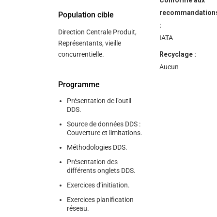
Conforme aux
recommandation
Population cible
:
Direction Centrale Produit,
IATA
Représentants, vieille
concurrentielle.
Recyclage :
Aucun
Programme
Présentation de l’outil
DDS.
Source de données DDS :
Couverture et limitations.
Méthodologies DDS.
Présentation des
différents onglets DDS.
Exercices d’initiation.
Exercices planification
réseau.