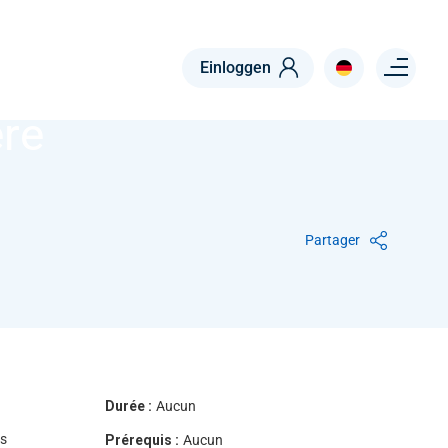
Menu right
Einloggen
re
Partager
Durée :
Aucun
és
Prérequis :
Aucun