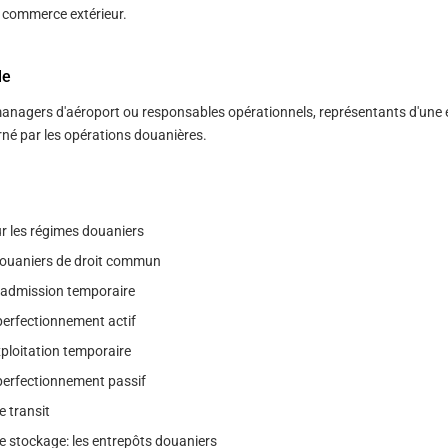
 commerce extérieur.
le
managers d'aéroport ou responsables opérationnels, représentants d'une e
né par les opérations douanières.
ur les régimes douaniers
douaniers de droit commun
l'admission temporaire
perfectionnement actif
xploitation temporaire
perfectionnement passif
e transit
e stockage: les entrepôts douaniers