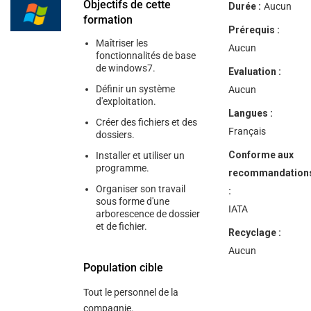
help
Objectifs de cette
Durée :
Aucun
you
formation
navigate
Prérequis :
and
Maîtriser les
interact
Aucun
fonctionnalités de base
with
de windows7.
the
Evaluation :
content.
Définir un système
Aucun
d'exploitation.
Langues :
Créer des fichiers et des
Français
dossiers.
Conforme aux
Installer et utiliser un
programme.
recommandation
Organiser son travail
:
sous forme d'une
IATA
arborescence de dossier
et de fichier.
Recyclage :
Aucun
Population cible
Tout le personnel de la
compagnie.