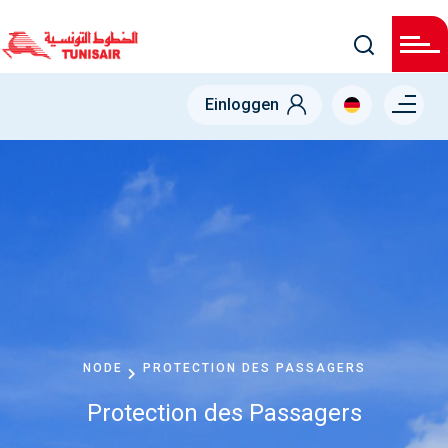
Direkt
zum
Inhalt
Menu right
Einloggen
NODE
PROTECTION DES PASSAGERS
Protection des Passagers