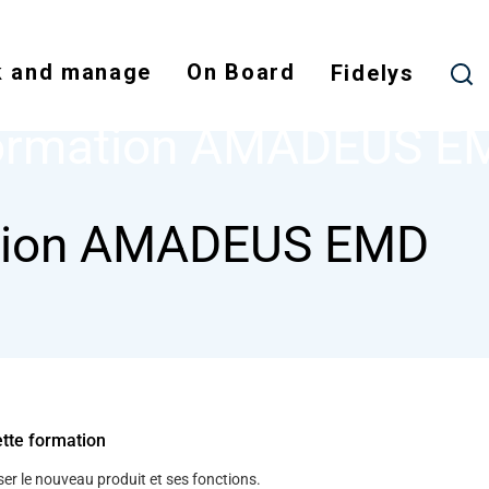
Skip
to
 and manage
On Board
main
Fidelys
NODE
FORMATION AMADEUS EMD
content
ormation AMADEUS E
tion AMADEUS EMD
ette formation
ser le nouveau produit et ses fonctions.