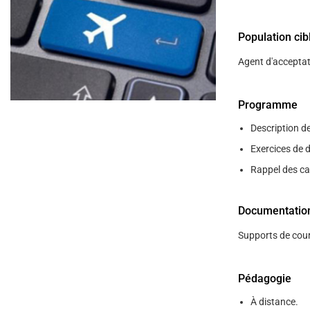
help
you
navigate
Population cib
and
interact
with
Agent d'acceptat
the
content.
Programme
Description de
Exercices de d
Rappel des ca
Documentatio
Supports de cour
Pédagogie
À distance.