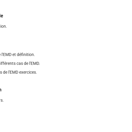
le
ion.
 l'EMD et définition.
ifférents cas de l'EMD.
s de l'EMD exercices.
n
s.