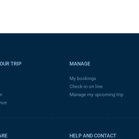
OUR TRIP
MANAGE
My bookings
Check-in on line
n
Manage my upcoming trip
ance
ARE
HELP AND CONTACT