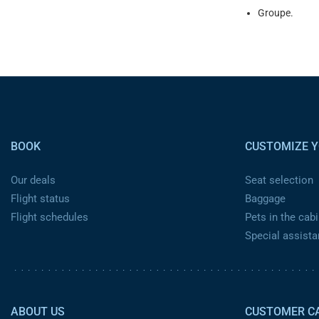
Groupe.
Pied de page
BOOK
CUSTOMIZE Y
Our deals
Seat selection
Flight status
Baggage
Flight schedules
Pets in the cabi
Special assist
Pied de page 2
ABOUT US
CUSTOMER C