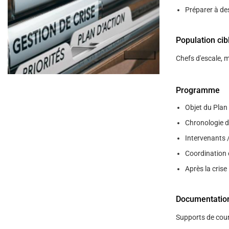
help
Préparer à des
you
navigate
and
interact
Population cib
with
the
Chefs d'escale, 
content.
Programme
Objet du Plan
Chronologie de
Intervenants /
Coordination 
Après la crise
Documentatio
Supports de cour