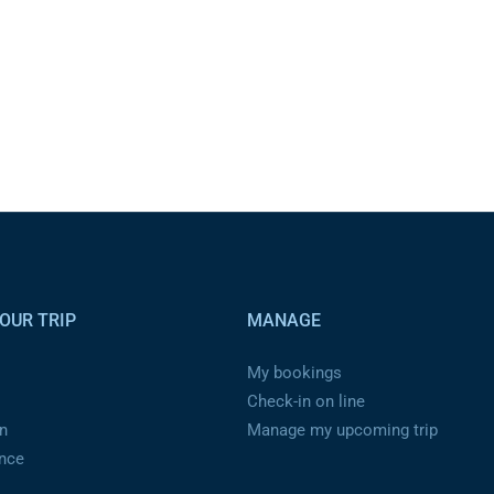
OUR TRIP
MANAGE
My bookings
Check-in on line
n
Manage my upcoming trip
ance