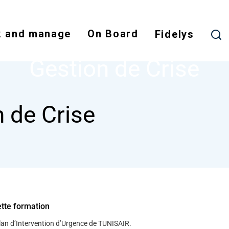
Skip
to
 and manage
On Board
main
Fidelys
NODE
GESTION DE CRISE
content
Gestion de Crise
 de Crise
ette formation
plan d’Intervention d’Urgence de TUNISAIR.