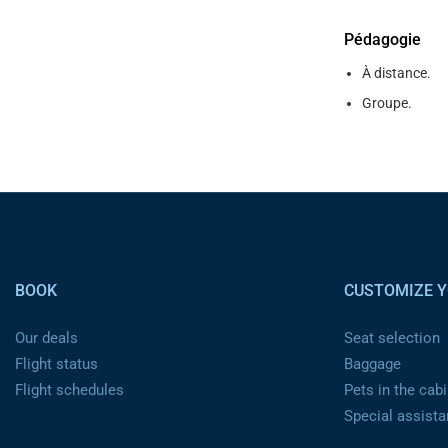
Pédagogie
À distance.
Groupe.
Pied de page
BOOK
CUSTOMIZE Y
Our deals
Seat selection
Flight status
Baggage
Flight schedules
Pets in the cabi
Special assist