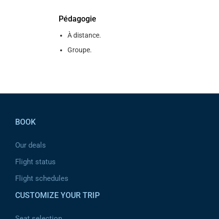
Pédagogie
À distance.
Groupe.
Pied de page
BOOK
Our deals
Flight status
Flight schedules
CUSTOMIZE YOUR TRIP
Seat selection