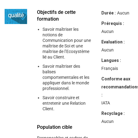
help
you
navigate
Objectifs de cette
Durée :
Aucun
and
formation
interact
Prérequis :
with
Savoir maîtriser les
the
Aucun
notions de
content.
Communication pour une
Evaluation :
maîtrise de Soi et une
Aucun
maîtrise de l’Ecosystème
lié au Client.
Langues :
Savoir maîtriser des
Français
balises
comportementales et les
Conforme aux
appliquer dans le monde
recommandation
professionnel.
:
Savoir construire et
IATA
entretenir une Relation
Client.
Recyclage :
Aucun
Population cible