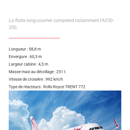
help
you
navigate
and
interact
La flotte long-courrier comprend notamment l'A330-
with
200.
the
content.
Longueur : 58,8 m
Envergure : 60,3 m
Largeur cabine : 4,5 m
Masse maxi au décollage : 251 t
Vitesse de croisière : 992 km/h
Type de réacteurs : Rolls-Royce TRENT 772