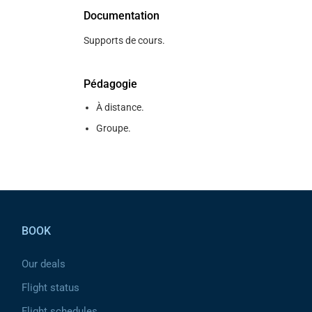
Documentation
Supports de cours.
Pédagogie
À distance.
Groupe.
Pied de page
BOOK
Our deals
Flight status
Flight schedules