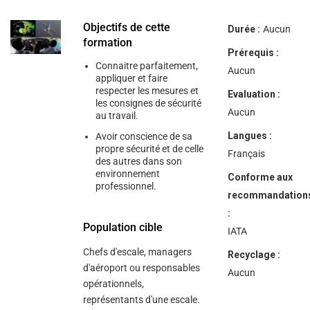
help
you
navigate
Objectifs de cette
Durée :
Aucun
and
formation
interact
Prérequis :
with
Connaitre parfaitement,
the
Aucun
appliquer et faire
content.
respecter les mesures et
Evaluation :
les consignes de sécurité
Aucun
au travail.
Langues :
Avoir conscience de sa
propre sécurité et de celle
Français
des autres dans son
environnement
Conforme aux
professionnel.
recommandation
:
Population cible
IATA
Chefs d'escale, managers
Recyclage :
d'aéroport ou responsables
Aucun
opérationnels,
représentants d'une escale.