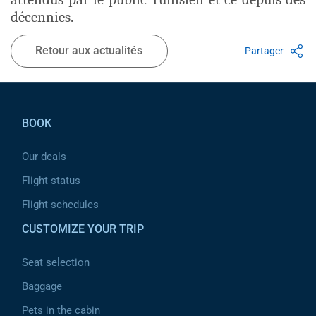
décennies.
Retour aux actualités
Partager
Pied de page
BOOK
Our deals
Flight status
Flight schedules
CUSTOMIZE YOUR TRIP
Seat selection
Baggage
Pets in the cabin