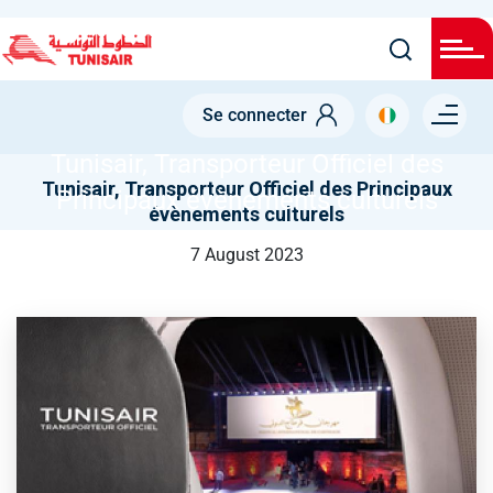
Skip
to
main
NODE
content
Menu right
TUNISAIR, TRANSPORTEUR OFFICIEL DES PRINCIPAUX
Se connecter
ÉVÈNEMENTS CULTURELS
Tunisair, Transporteur Officiel des
Tunisair, Transporteur Officiel des Principaux
Principaux évènements culturels
évènements culturels
7 August 2023