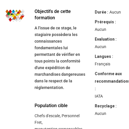
help
you
navigate
Objectifs de cette
Durée :
Aucun
and
formation
interact
Prérequis :
with
A l'issue de ce stage, le
the
Aucun
content.
stagiaire possèdera les
Evaluation :
connaissances
Aucun
fondamentales lui
permettant de vérifier en
Langues :
tous points la conformité
Français
d'une expédition de
Conforme aux
marchandises dangereuses
dans le respect de la
recommandation
réglementation.
:
IATA
Population cible
Recyclage :
Aucun
Chefs d'escale, Personnel
Fret,