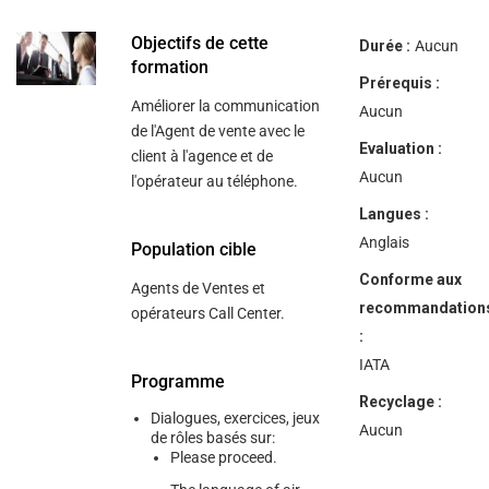
help
you
navigate
Objectifs de cette
Durée :
Aucun
and
formation
interact
Prérequis :
with
Améliorer la communication
the
Aucun
content.
de l'Agent de vente avec le
Evaluation :
client à l'agence et de
Aucun
l'opérateur au téléphone.
Langues :
Anglais
Population cible
Conforme aux
Agents de Ventes et
recommandation
opérateurs Call Center.
:
IATA
Programme
Recyclage :
Dialogues, exercices, jeux
Aucun
de rôles basés sur:
Please proceed.