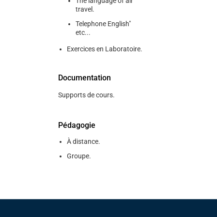
The language of air
travel.
Telephone English"
etc...
Exercices en Laboratoire.
Documentation
Supports de cours.
Pédagogie
À distance.
Groupe.
Pied de page