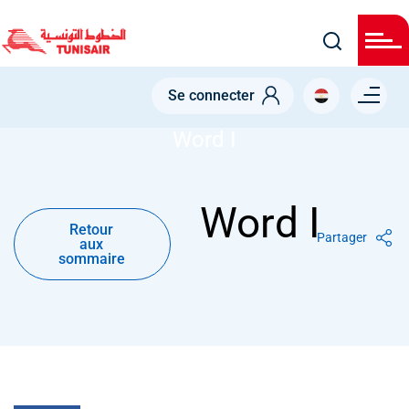
Skip
to
main
content
Menu right
Se connecter
NODE
WORD I
Word I
Retour
Word I
aux
Retour
sommaire
Partager
aux
sommaire