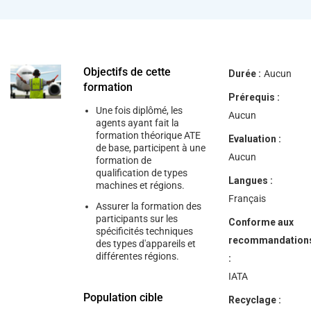
help
you
navigate
and
interact
with
the
Objectifs de cette
Durée :
Aucun
content.
formation
Prérequis :
Une fois diplômé, les
Aucun
agents ayant fait la
formation théorique ATE
Evaluation :
de base, participent à une
Aucun
formation de
qualification de types
Langues :
machines et régions.
Français
Assurer la formation des
participants sur les
Conforme aux
spécificités techniques
recommandation
des types d'appareils et
différentes régions.
:
IATA
Population cible
Recyclage :