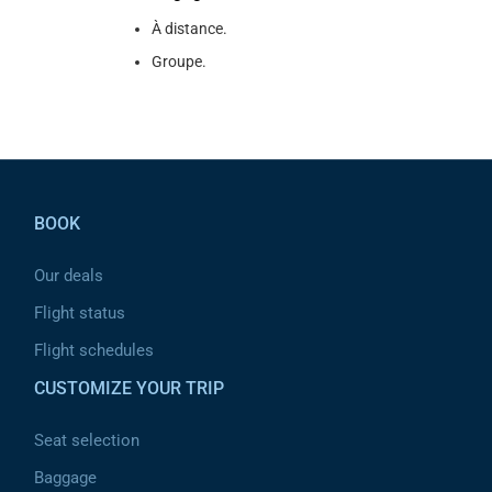
À distance.
Groupe.
Pied de page
BOOK
Our deals
Flight status
Flight schedules
CUSTOMIZE YOUR TRIP
Seat selection
Baggage