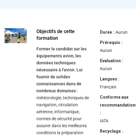
help
you
navigate
and
interact
with
the
Objectifs de cette
Durée :
Aucun
content.
formation
Prérequis :
Former le candidat sur les
Aucun
équipements avion, les
Evaluation :
données techniques
Aucun
nécessaire à l'avion. Lui
fournir de solides
Langues :
connaissances dans de
Français
nombreux domaines :
Conforme aux
météorologie, techniques de
navigation, circulation
recommandation
aérienne, informatique,
:
normes de sécurité pour
IATA
assurer dans les meilleures
Recyclage :
conditions la préparation