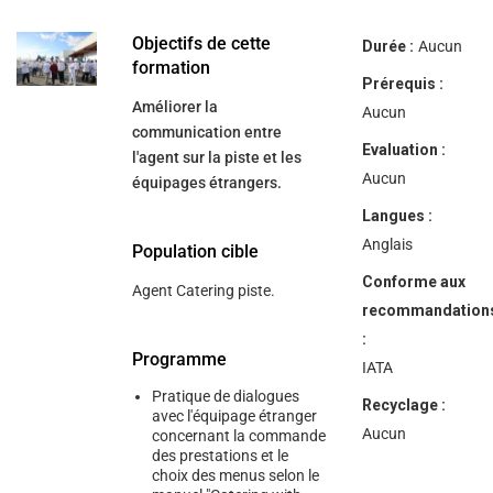
help
you
navigate
Objectifs de cette
Durée :
Aucun
and
formation
interact
Prérequis :
with
Améliorer la
the
Aucun
content.
communication entre
Evaluation :
l'agent sur la piste et les
Aucun
équipages étrangers.
Langues :
Anglais
Population cible
Conforme aux
Agent Catering piste.
recommandation
:
Programme
IATA
Pratique de dialogues
Recyclage :
avec l'équipage étranger
Aucun
concernant la commande
des prestations et le
choix des menus selon le