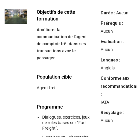
help
you
navigate
Objectifs de cette
Durée :
Aucun
and
formation
interact
Prérequis :
with
Améliorer la
the
Aucun
content.
communication de l'agent
Evaluation :
de comptoir frêt dans ses
Aucun
transactions avce le
passager.
Langues :
Anglais
Population cible
Conforme aux
recommandation
Agent fret.
:
IATA
Programme
Recyclage :
Dialogues, exercices, jeux
Aucun
de rôles basés sur "Fast
Freight".