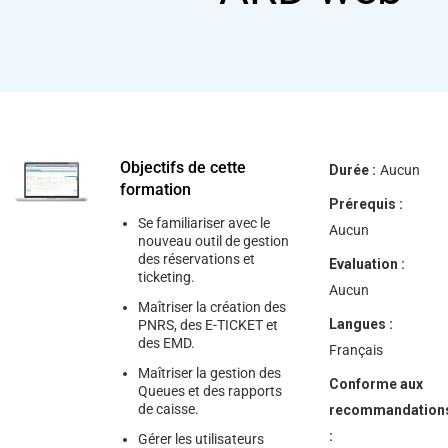
help
you
navigate
and
interact
with
the
content.
Objectifs de cette
Durée :
Aucun
formation
Prérequis :
Se familiariser avec le
Aucun
nouveau outil de gestion
des réservations et
Evaluation :
ticketing.
Aucun
Maîtriser la création des
Langues :
PNRS, des E-TICKET et
des EMD.
Français
Maîtriser la gestion des
Conforme aux
Queues et des rapports
de caisse.
recommandation
:
Gérer les utilisateurs