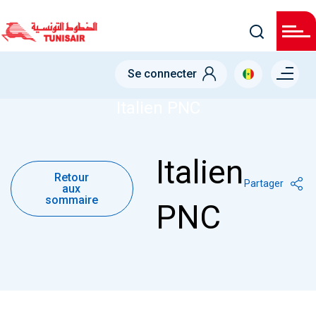
Skip
to
main
content
Menu right
Se connecter
NODE
ITALIEN PNC
Italien PNC
Retour
Italien
aux
Retour
sommaire
Partager
aux
sommaire
PNC