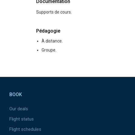
Documentation
Supports de cours.
Pédagogie
À distance.
Groupe.
Pied de page
BOOK
Our deals
Flight status
Flight schedules