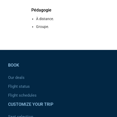
Pédagogie
À distance.
Groupe.
Pied de page
BOOK
Our deals
Flight status
Flight schedules
CUSTOMIZE YOUR TRIP
Seat selection