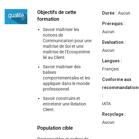
help
you
navigate
Objectifs de cette
Durée :
Aucun
and
formation
interact
Prérequis :
with
Savoir maîtriser les
the
Aucun
notions de
content.
Communication pour une
Evaluation :
maîtrise de Soi et une
Aucun
maîtrise de l’Ecosystème
lié au Client.
Langues :
Savoir maîtriser des
Français
balises
comportementales et les
Conforme aux
appliquer dans le monde
recommandation
professionnel.
:
Savoir construire et
IATA
entretenir une Relation
Client.
Recyclage :
Aucun
Population cible