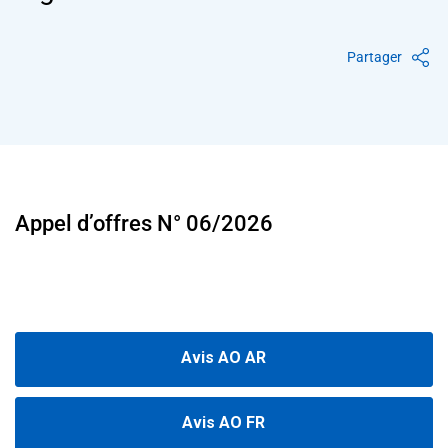
help
you
navigate
and
Partager
interact
with
the
content.
Appel d’offres N°
06/2026
Avis AO AR
Avis AO FR